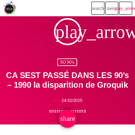
search
menu
play_arro
play_arro
SO 90's
CA SEST PASSÉ DANS LES 90's
– 1990 la disparition de Groquik
24/10/2025
today
share
email