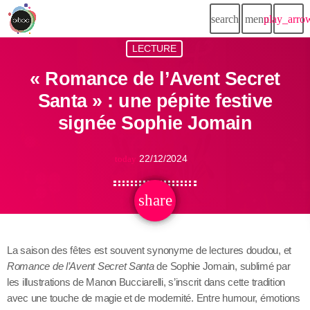
search
menu
play_arro
LECTURE
« Romance de l’Avent Secret
Santa » : une pépite festive
signée Sophie Jomain
22/12/2024
today
share
email
La saison des fêtes est souvent synonyme de lectures doudou, et
Romance de l’Avent Secret Santa
de Sophie Jomain, sublimé par
les illustrations de Manon Bucciarelli, s’inscrit dans cette tradition
avec une touche de magie et de modernité. Entre humour, émotions