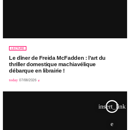
LECTURE
Le dîner de Freida McFadden : l’art du
thriller domestique machiavélique
débarque en librairie !
today
07/08/2026
insert_link