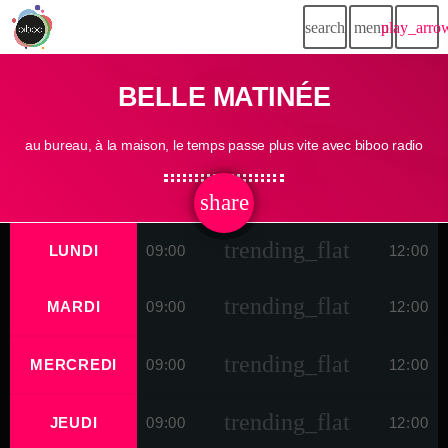
search
menu
play_arro
BELLE MATINÉE
au bureau, à la maison, le temps passe plus vite avec biboo radio
share
email
trending_flat
LUNDI
09:00
12:00
trending_flat
MARDI
09:00
12:00
trending_flat
MERCREDI
09:00
12:00
trending_flat
JEUDI
09:00
12:00