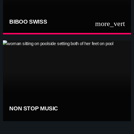
BIBOO SWISS
more_vert
close
BIBOO SWISS
swiss music only
Biboo Swiss, c’est le rendez-vous incontournable sur biboo
radio pour vibrer au rythme de la création helvétique. Que vous
soyez fan de pop actuelle ou nostalgique des grands hymnes qui
ont marqué le pays, cette émission est faite pour vous.
NON STOP MUSIC